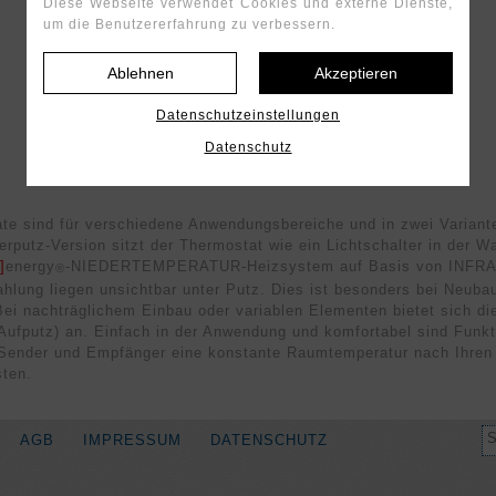
Diese Webseite verwendet Cookies und externe Dienste,
um die Benutzererfahrung zu verbessern.
Ablehnen
Akzeptieren
Datenschutzeinstellungen
Datenschutz
te sind für verschiedene Anwendungsbereiche und in zwei Variante
terputz-Version sitzt der Thermostat wie ein Lichtschalter in der 
]
energy
-NIEDERTEMPERATUR-Heizsystem auf Basis von INFR
®
hlung liegen unsichtbar unter Putz. Dies ist besonders bei Neuba
 Bei nachträglichem Einbau oder variablen Elementen bietet sich d
(Aufputz) an. Einfach in der Anwendung und komfortabel sind Funkt
 Sender und Empfänger eine konstante Raumtemperatur nach Ihren
sten.
AGB
IMPRESSUM
DATENSCHUTZ