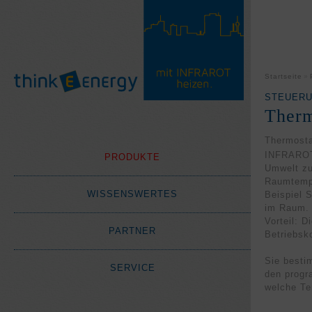
Startseite
STEUERU
Therm
Thermosta
INFRAROT-
PRODUKTE
Umwelt zu
Raumtempe
WISSENSWERTES
Beispiel 
im Raum. 
Vorteil: D
PARTNER
Betriebsk
Sie besti
SERVICE
den progr
welche Te