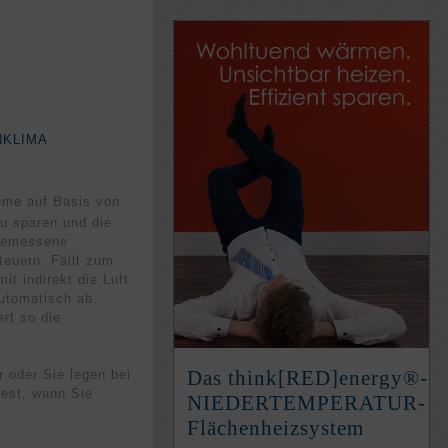
NKLIMA
e auf Basis von
u sparen und die
 gemessene
euern. Fällt zum
t indirekt die Luft
automatisch ab.
rt so die
Das think[RED]­energy®-
 oder Sie legen bei
fest, wann Sie
NIEDER­TEM­PE­RATUR-
Flächen­heiz­system