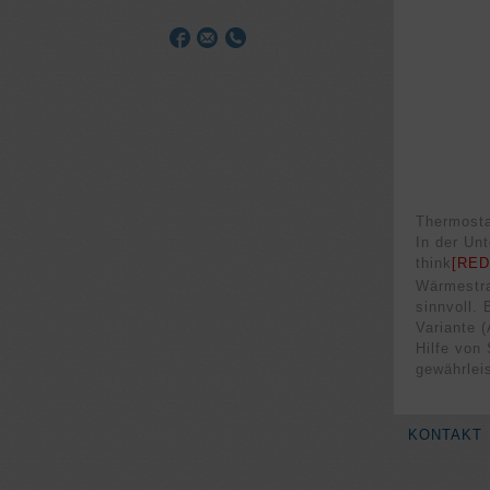
Thermosta
In der Un
think
[RED
Wärmestra
sinnvoll.
Variante 
Hilfe von
gewährlei
KONTAKT