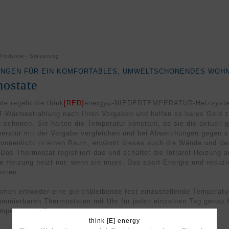
Produkte
Steuerung
NGEN FÜR EIN KOMFORTABLES, UMWELTSCHONENDES WOH
ostate
te regeln die think
[RED]
energy
-NIEDERTEMPERATUR-Heizsystem
®
Wärmestrahlung nach Ihren Vorgaben und helfen so bares Geld z
 schonen. Sie halten die Temperatur konstant, da sie die aktuell
ratur mit der Vorgabe vergleichen und bei Abweichungen gegen st
Sonnenlicht in einen Raum, erwärmt dieses auch die Wände und dami
Das Thermostat registriert das und schaltet die Infrarot-Heizung 
ie Heizung heizt nur, wenn sie muss. Das spart Energie und reduzie
osten.
mmen entweder eine gleichbleibende fest einzustellende Temperatur
ammierbaren Thermostaten mit Uhr für jeden einzelnen Tag genau 
mperatur im Raum haben wollen.
think [E] energy