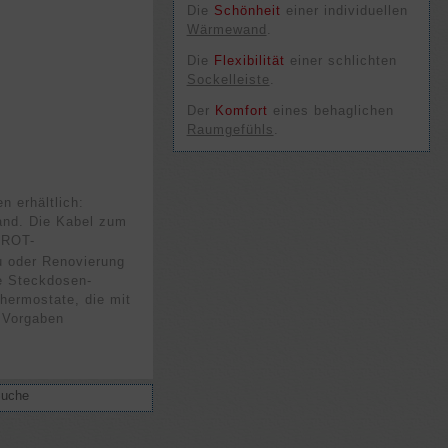
Die
Schön­heit
einer in­di­viduel­len
Wärme­wand
.
Die
Flexi­bili­tät
einer schlich­ten
Sockel­leiste
.
Der
Kom­fort
eines behag­lichen
Raum­gefühls
.
n erhältlich:
Wand. Die Kabel zum
AROT-
u oder Renovierung
ie Steckdosen-
hermostate, die mit
 Vorgaben