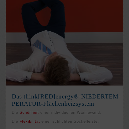
Das think[RED]­energy®-NIEDER­TEM­
PE­RATUR-Flächen­heiz­system
Die
Schön­heit
einer in­di­viduel­len
Wärme­wand
.
Die
Flexi­bili­tät
einer schlich­ten
Sockel­leiste
.