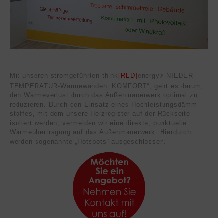
Mit unseren stromgeführten think
[RED]
energy
-NIEDER­
®
TEM­PE­RATUR-Wärme­wänden „KOMFORT“, geht es darum,
den Wärmev­erlust durch das Außen­mauer­werk optimal zu
reduzieren. Durch den Einsatz eines Hoch­leistungs­dämm­
stoffes, mit dem unsere Heiz­register auf der Rück­seite
isoliert werden, vermei­den wir eine direkte, punk­tuelle
Wärme­übertragung auf das Außen­mauerwerk. Hier­durch
werden sogenannte „Hotspots“ aus­geschlos­sen.