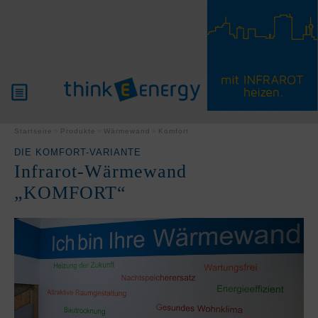
PRODUKTE
Startseite
Produkte
Wärmewand
Komfort
DIE KOMFORT-VARIANTE
Infrarot-Wärmewand
WISSENSWERTES
„KOMFORT“
PARTNER
SERVICE