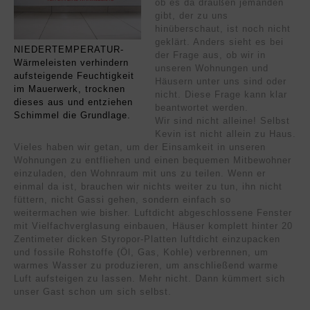
ob es da draußen jemanden
gibt, der zu uns
hinüberschaut, ist noch nicht
geklärt. Anders sieht es bei
NIEDERTEMPERATUR-
der Frage aus, ob wir in
Wärmeleisten verhindern
unseren Wohnungen und
aufsteigende Feuchtigkeit
Häusern unter uns sind oder
im Mauerwerk, trocknen
nicht. Diese Frage kann klar
dieses aus und entziehen
beantwortet werden.
Schimmel die Grundlage.
Wir sind nicht alleine! Selbst
Kevin ist nicht allein zu Haus.
Vieles haben wir getan, um der Einsamkeit in unseren
Wohnungen zu entfliehen und einen bequemen Mitbewohner
einzuladen, den Wohnraum mit uns zu teilen. Wenn er
einmal da ist, brauchen wir nichts weiter zu tun, ihn nicht
füttern, nicht Gassi gehen, sondern einfach so
weitermachen wie bisher. Luftdicht abgeschlossene Fenster
mit Vielfachverglasung einbauen, Häuser komplett hinter 20
Zentimeter dicken Styropor-Platten luftdicht einzupacken
und fossile Rohstoffe (Öl, Gas, Kohle) verbrennen, um
warmes Wasser zu produzieren, um anschließend warme
Luft aufsteigen zu lassen. Mehr nicht. Dann kümmert sich
unser Gast schon um sich selbst.