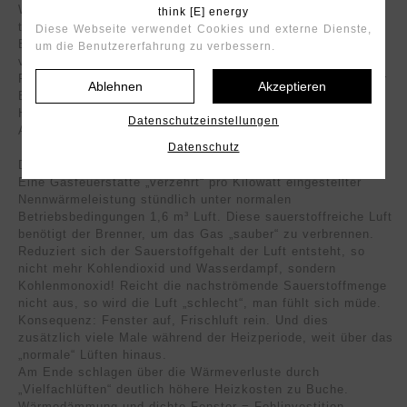
Wie wir aus gut unterrichteten Kreise erfahren haben,
think [E] energy
tauchen mehr und mehr Informationen im Markt auf, wonach
Diese Webseite verwendet Cookies und externe Dienste,
Bewohner komplett sanierter und mit einer Außendämmung
um die Benutzererfahrung zu verbessern.
versehenen Gebäuden, inkl. dreifach verglaster neuen
Fenstern in Verbindung mit Gasetagenheizungen modernster
Ablehnen
Akzeptieren
Bauart, mit steigenden Heizkosten konfrontiert werden.
Heizkostensteigerungen von 10 – 30 % sollen nicht die
Datenschutzeinstellungen
Ausnahme, sondern schon fast die Regel sein.
Datenschutz
Der Hintergrund hierfür ist folgender:
Eine Gasfeuerstätte „verzehrt“ pro Kilowatt eingestellter
Nennwärmeleistung stündlich unter normalen
Betriebsbedingungen 1,6 m³ Luft. Diese sauerstoffreiche Luft
benötigt der Brenner, um das Gas „sauber“ zu verbrennen.
Reduziert sich der Sauerstoffgehalt der Luft entsteht, so
nicht mehr Kohlendioxid und Wasserdampf, sondern
Kohlenmonoxid! Reicht die nachströmende Sauerstoffmenge
nicht aus, so wird die Luft „schlecht“, man fühlt sich müde.
Konsequenz: Fenster auf, Frischluft rein. Und dies
zusätzlich viele Male während der Heizperiode, weit über das
„normale“ Lüften hinaus.
Am Ende schlagen über die Wärmeverluste durch
„Vielfachlüften“ deutlich höhere Heizkosten zu Buche.
Wärmedämmung und dichte Fenster = Fehlinvestition,