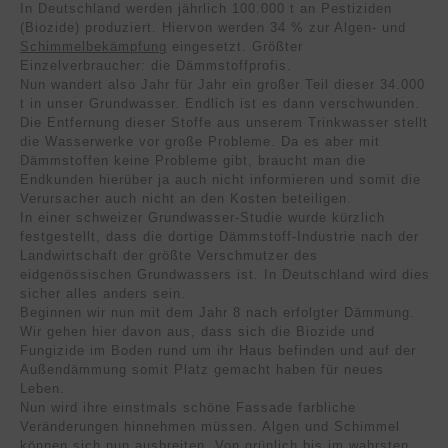
In Deutschland werden jährlich 100.000 t an Pestiziden
(Biozide) produziert. Hiervon werden 34 % zur Algen- und
Schimmelbekämpfung
eingesetzt. Größter
Einzelverbraucher: die Dämmstoffprofis.
Nun wandert also Jahr für Jahr ein großer Teil dieser 34.000
t in unser Grundwasser. Endlich ist es dann verschwunden.
Die Entfernung dieser Stoffe aus unserem Trinkwasser stellt
die Wasserwerke vor große Probleme. Da es aber mit
Dämmstoffen keine Probleme gibt, braucht man die
Endkunden hierüber ja auch nicht informieren und somit die
Verursacher auch nicht an den Kosten beteiligen.
In einer schweizer Grundwasser-Studie wurde kürzlich
festgestellt, dass die dortige Dämmstoff-Industrie nach der
Landwirtschaft der größte Verschmutzer des
eidgenössischen Grundwassers ist. In Deutschland wird dies
sicher alles anders sein.
Beginnen wir nun mit dem Jahr 8 nach erfolgter Dämmung.
Wir gehen hier davon aus, dass sich die Biozide und
Fungizide im Boden rund um ihr Haus befinden und auf der
Außendämmung somit Platz gemacht haben für neues
Leben.
Nun wird ihre einstmals schöne Fassade farbliche
Veränderungen hinnehmen müssen. Algen und Schimmel
können sich nun ausbreiten. Von grünlich bis im wahrsten