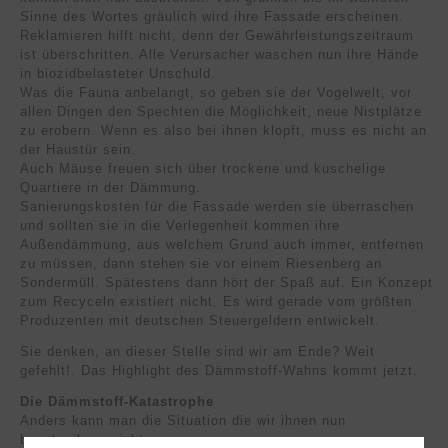
Sinne des Wortes gräulich wird ihre Fassade erscheinen.
Reklamieren hilft nicht, denn der Gewährleistungszeitraum
ist überschritten. Alle Verursacher waschen nun ihre Hände
in biozidbelasteter Unschuld.
Was die Fauna anbelangt, so geben sie der Vogelwelt, vor
allen Dingen den Spechten die Möglichkeit, neue Nistplätze
zu erobern. Wenn es also bei ihnen klopft, muss es nicht an
der Haustür sein.
Auch Mäuse freuen sich über trockene und kuschelige
Quartiere in der Dämmung.
Sanierungskosten für die Fassade werden sie überraschen
und sollten sie in die Verlegenheit kommen ihre
Außendämmung, aus welchem Grund auch immer, entfernen
zu müssen, dann stehen sie vor einem Riesenberg an
Sondermüll. Spätestens dann hört der Spaß auf. Ein Konzept
zum Recyceln existiert nicht. Es wird gerade vom größten
Produzenten mit deutschen Steuergeldern entwickelt.
Sie denken, an dieser Stelle sind wir am Ende? Weit
gefehlt!. Das Highlight des Dämmstoff-Wahns kommt jetzt.
Die Dämmstoff-Katastrophe
Anders kann man die Situation die wir ihnen nun
beschreiben, nicht nennen.