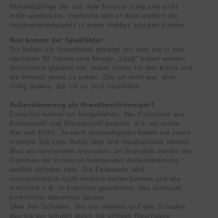
Hundertjährige der aus dem Fenster stieg und nicht
mehr wiederkam. Vielleicht weil er dann endlich die
Heizkostenersparnis in seine Hobbys stecken konnte.
Nun kommt der Spaßfaktor
Sie haben ein Investment getätigt mit dem sie in den
nächsten 30 Jahren eine Menge „Spaß“ haben werden.
Schließlich glauben sie, etwas Gutes für das Klima und
die Umwelt getan zu haben. Das ist wohl war, aber
völlig anders, als sie es sich vorstellen.
Außendämmung als Brandbeschleuniger?
Zunächst einmal sei festgehalten, das Polystyrol aus
Kohlenstoff und Wasserstoff besteht, d.h. wir reden
hier von Erdöl. Je nach Gebäudegröße haben sie somit
mehrere 100 Liter Rohöl über ihre Hausfassade verteilt.
Was wir niemandem wünschen: Im Brandfall werden die
Flammen der lichterloh brennenden Außendämmung
weithin sichtbar sein. Die Feuerwehr wird
voraussichtlich nicht wirklich helfen können und wie
mehrfach z.B. in Frankfurt geschehen, das Gebäude
kontrolliert abbrennen lassen.
Über den Schaden, den sie erleiden und den Schaden
den sie der Umwelt durch die giftigen Rauchgase