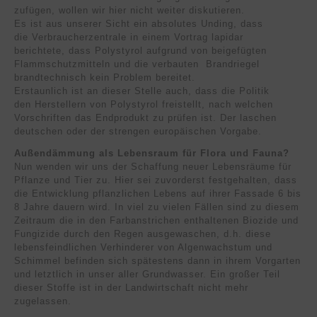
zufügen, wollen wir hier nicht weiter diskutieren.
Es ist aus unserer Sicht ein absolutes Unding, dass
die Verbraucherzentrale in einem Vortrag lapidar
berichtete, dass Polystyrol aufgrund von beigefügten
Flammschutzmitteln und die verbauten Brandriegel
brandtechnisch kein Problem bereitet.
Erstaunlich ist an dieser Stelle auch, dass die Politik
den Herstellern von Polystyrol freistellt, nach welchen
Vorschriften das Endprodukt zu prüfen ist. Der laschen
deutschen oder der strengen europäischen Vorgabe.
Außendämmung als Lebensraum für Flora und Fauna?
Nun wenden wir uns der Schaffung neuer Lebensräume für
Pflanze und Tier zu. Hier sei zuvorderst festgehalten, dass
die Entwicklung pflanzlichen Lebens auf ihrer Fassade 6 bis
8 Jahre dauern wird. In viel zu vielen Fällen sind zu diesem
Zeitraum die in den Farbanstrichen enthaltenen Biozide und
Fungizide durch den Regen ausgewaschen, d.h. diese
lebensfeindlichen Verhinderer von Algenwachstum und
Schimmel befinden sich spätestens dann in ihrem Vorgarten
und letztlich in unser aller Grundwasser. Ein großer Teil
dieser Stoffe ist in der Landwirtschaft nicht mehr
zugelassen.